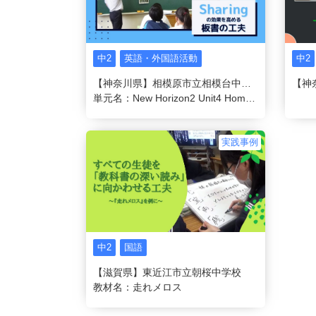
中2
英語・外国語活動
中2
【神奈川県】相模原市立相模台中学校
単元名：New Horizon2 Unit4 Homestay in the United States
実践事例
中2
国語
【滋賀県】東近江市立朝桜中学校
教材名：走れメロス