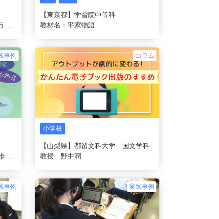
【東京都】学習院中等科
単元名：俳句を作ろう・楽しもう～総論・創作編～
教材名：平家物語
践事例
コラム
小学校
【山梨県】都留文科大学 国文学科
教材名：ハトはなぜ首を振って歩くのか
教授 野中潤
践事例
実践事例