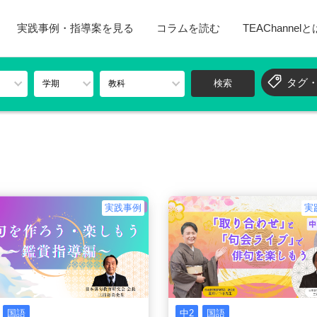
実践事例・指導案を見る
コラムを読む
TEAChannel
タグ
実践事例
実
国語
中2
国語