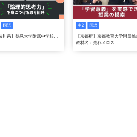
国語
中2
国語
【神奈川県】鶴見大学附属中学校・高等学校
教材名：走れメロス