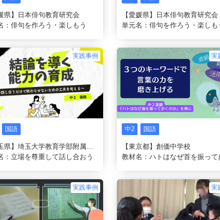
媛県】日本俳句教育研究会
【愛媛県】日本俳句教育研究会
名：俳句を作ろう・楽しもう
実践事例
実
国語
中2
国語
【埼玉県】埼玉大学教育学部附属中学校
【東京都】創価中学校
名：立場を尊重して話し合おう
実践事例
実