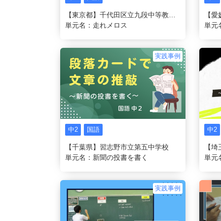
【東京都】千代田区立九段中等教育学校
【愛
単元名：走れメロス
単元
実践事例
中2
国語
中2
【千葉県】習志野市立第五中学校
単元名：新聞の投書を書く
単元
実践事例