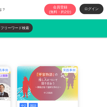
会員登録
ログイン
とは？
(無料・約2分)
・フリーワード検索
践事例
実践事例
中2
国語