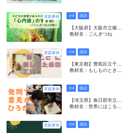
小4
国語
実践事例
【大阪府】大阪市立榎本小学校
教材名：ごんぎつね
小4
国語
実践事例
【東京都】豊島区立千早小学校
教材名：もしものときにそなえよう
小4
国語
実践事例
【埼玉県】春日部市立備後小学校
教材名：世界にほこる和紙
小4
国語
実践事例