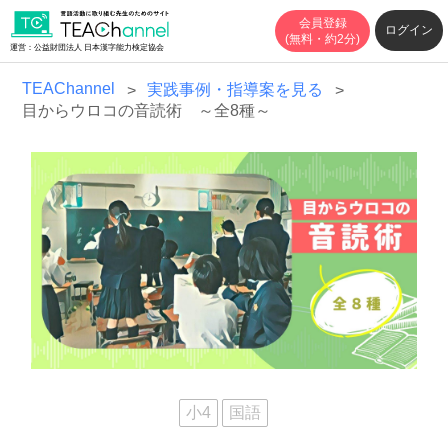
会員登録
ログイン
(無料・約2分)
運営：公益財団法人 日本漢字能力検定協会
TEAChannel
実践事例・指導案を見る
目からウロコの音読術 ～全8種～
小4
国語