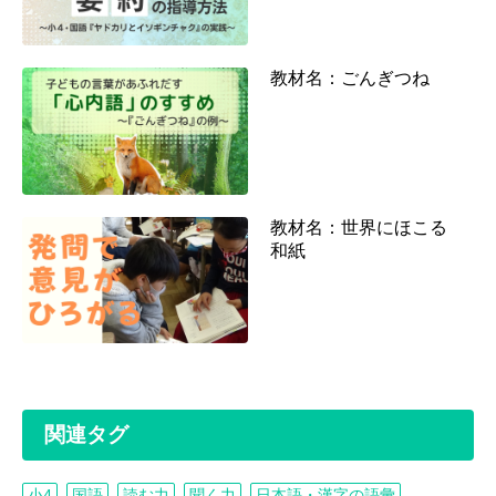
教材名：ごんぎつね
教材名：世界にほこる
和紙
関連タグ
小4
国語
読む力
聞く力
日本語・漢字の語彙