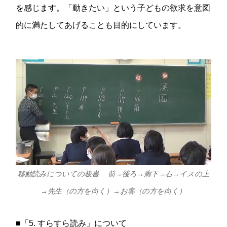
を感じます。「動きたい」という子どもの欲求を意図
的に満たしてあげることも目的にしています。
移動読みについての板書 前→後ろ→廊下→右→イスの上
→先生（の方を向く）→お客（の方を向く）
■「5. すらすら読み」について