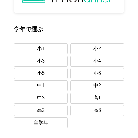
学年で選ぶ
小1
小2
小3
小4
小5
小6
中1
中2
中3
高1
高2
高3
全学年