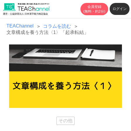
会員登録
ログイン
(無料・約2分)
運営：公益財団法人 日本漢字能力検定協会
TEAChannel
コラムを読む
文章構成を養う方法〈1〉「起承転結」
その他