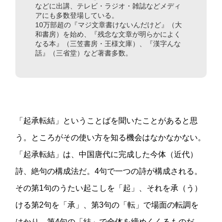
などに出講、テレビ・ラジオ・雑誌などメディ
アにも多数登場している。
10万部超の『マジ文章書けないんだけど』（大
和書房）を始め、『残念な文章が明らかによく
なる本』（三笠書房・王様文庫）、『漢字んな
話』（三省堂）など著書多数。
「起承転結」ということばを聞いたことがあると思
う。ところがその使い方を知る機会はなかなかない。
「起承転結」は、中国唐代に完成した今体（近代）
詩、絶句の構成法だ。4句で一つの詩が構成される。
その第1句のうたい起こしを「起」、それを承（う）
ける第2句を「承」、第3句の「転」で場面の転調を
はかり、第4句の「結」で全体を締めくくるものだ。