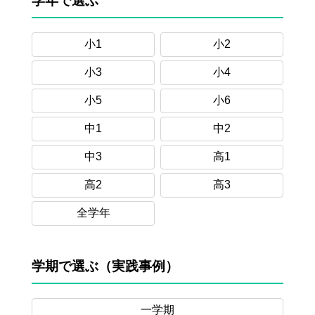
学年で選ぶ
小1
小2
小3
小4
小5
小6
中1
中2
中3
高1
高2
高3
全学年
学期で選ぶ（実践事例）
一学期