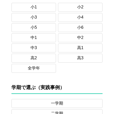
小1
小2
小3
小4
小5
小6
中1
中2
中3
高1
高2
高3
全学年
学期で選ぶ（実践事例）
一学期
二学期