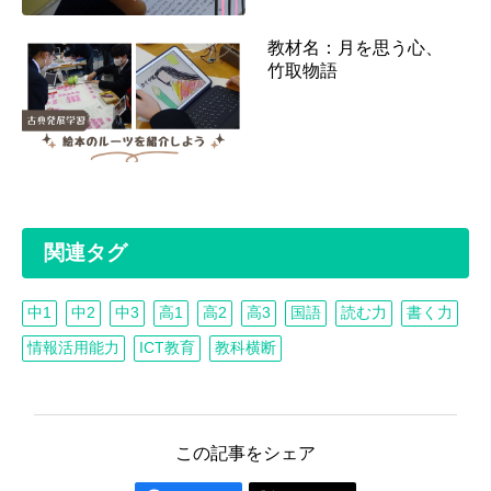
教材名：月を思う心、
竹取物語
関連タグ
中1
中2
中3
高1
高2
高3
国語
読む力
書く力
情報活用能力
ICT教育
教科横断
この記事をシェア