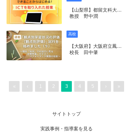
【山梨県】都留文科大学 国文学科
教授 野中潤
高校
【大阪府】大阪府立鳳高等学校
校長 田中肇
«
‹
1
2
3
4
5
›
»
サイトトップ
実践事例・指導案を見る