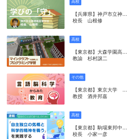
高校
【兵庫県】神戸市立神港橘高等学校
校長 山根修
高校
【東京都】大森学園高等学校
教諭 杉村譲二
その他
【東京都】東京大学 大学院総合文化研究科
教授 酒井邦嘉
高校
【東京都】駒場東邦中学校・高等学校
校長 小家一彦