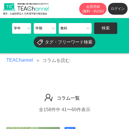
会員登録
ログイン
(無料・約2分)
運営：公益財団法人 日本漢字能力検定協会
タグ・フリーワード検索
TEAChannel
コラムを読む
コラム一覧
全158件中 41〜60件表示