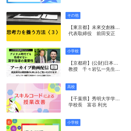
その他
【東京都】未來交創株式会社
代表取締役 前田安正
小学校
【京都府】(公財)日本漢字能力検定協会 主催
教授 千々岩弘一先生 （鹿児島国際大学）／教諭 土居正博先生 （川崎市立はるひ野小学校）
高校
【千葉県】秀明大学学校教師学部附属 秀明八千代中学校・高等学校
学校長 富谷 利光
小学校